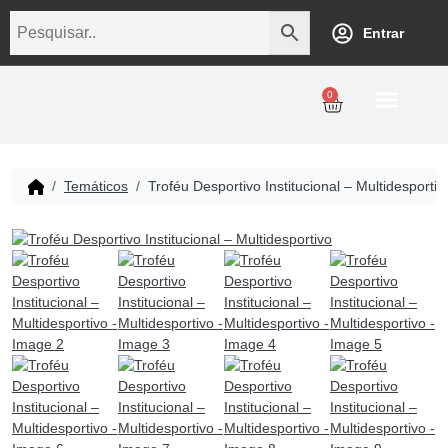
Entrar
0
Personalização
Datas Comemorativas
Temáticos
Empresarial
Revenda
Temáticos
Troféu Desportivo Institucional – Multidesportiv