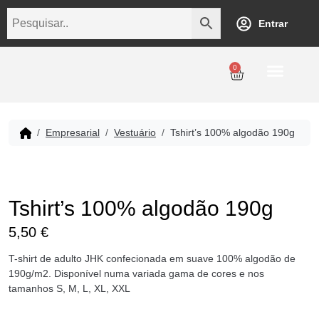
Entrar
0
Personalização
Datas Comemorativas
Temáticos
Empresarial
Revenda
Empresarial
Vestuário
Tshirt’s 100% algodão 190g
Tshirt’s 100% algodão 190g
5,50
€
T-shirt de adulto JHK confecionada em suave 100% algodão de
190g/m2. Disponível numa variada gama de cores e nos
tamanhos S, M, L, XL, XXL