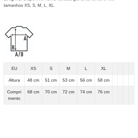
tamanhos XS, S, M, L, XL.
EU
XS
S
M
L
XL
Altura
48 cm
51 cm
53 cm
56 cm
58 cm
Compri
68 cm
70 cm
72 cm
74 cm
76 cm
mento