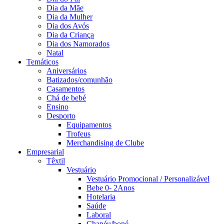
Dia da Mãe
Dia da Mulher
Dia dos Avós
Dia da Criança
Dia dos Namorados
Natal
Temáticos
Aniversários
Batizados/comunhão
Casamentos
Chá de bebé
Ensino
Desporto
Equipamentos
Trofeus
Merchandising de Clube
Empresarial
Têxtil
Vestuário
Vestuário Promocional / Personalizável
Bebe 0- 2Anos
Hotelaria
Saúde
Laboral
Chapéu/boné