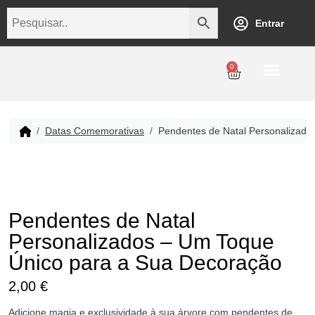
Entrar
0
Personalização
Datas Comemorativas
Temáticos
Empresarial
Revenda
Datas Comemorativas
Pendentes de Natal Personalizado
Pendentes de Natal
Personalizados – Um Toque
Único para a Sua Decoração
2,00
€
Adicione magia e exclusividade à sua árvore com pendentes de