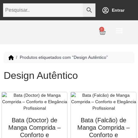
Entrar
0
Personalização
Datas Comemorativas
Temáticos
Empresarial
Revenda
Produtos etiquetados com “Design Autêntico”
Design Autêntico
Bata (Doctor) de
Bata (Falcão) de
Manga Comprida –
Manga Comprida –
Conforto e
Conforto e