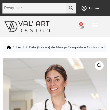
Entrar
0
Personalização
Datas Comemorativas
Temáticos
Empresarial
Revenda
Têxtil
Bata (Falcão) de Manga Comprida – Conforto e Eleg