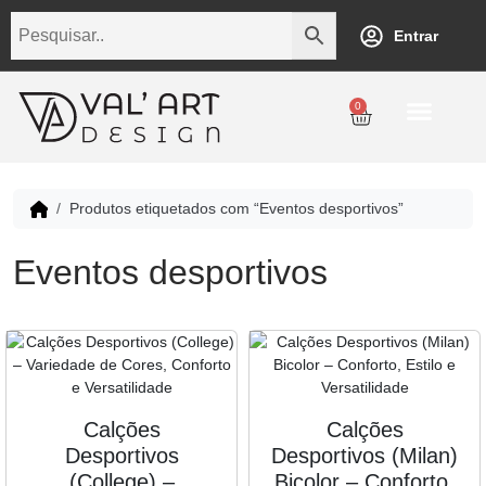
Entrar
0
Personalização
Datas Comemorativas
Temáticos
Empresarial
Revenda
Produtos etiquetados com “Eventos desportivos”
Eventos desportivos
Calções
Calções
Desportivos
Desportivos (Milan)
(College) –
Bicolor – Conforto,