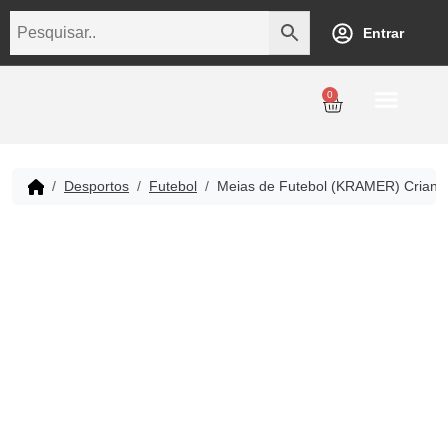
Entrar
0
Personalização
Datas Comemorativas
Temáticos
Empresarial
Revenda
Desportos
Futebol
Meias de Futebol (KRAMER) Criança