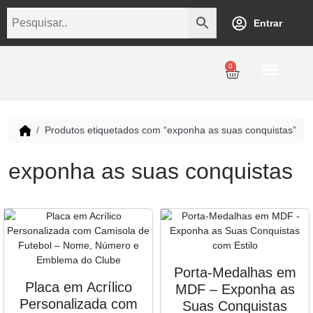
Entrar
0
Personalização
Datas Comemorativas
Temáticos
Empresarial
Revenda
Produtos etiquetados com “exponha as suas conquistas”
exponha as suas conquistas
Porta-Medalhas em
Placa em Acrílico
MDF – Exponha as
Personalizada com
Suas Conquistas