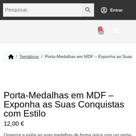
Entrar
0
Personalização
Datas Comemorativas
Temáticos
Empresarial
Revenda
Temáticos
Porta-Medalhas em MDF – Exponha as Suas Co
Porta-Medalhas em MDF –
Exponha as Suas Conquistas
com Estilo
12,00
€
Organize e exiba as suas medalhas de forma única com um porta-