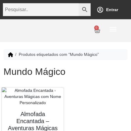
Entrar
0
Personalização
Datas Comemorativas
Temáticos
Empresarial
Revenda
Produtos etiquetados com “Mundo Mágico”
Mundo Mágico
Almofada
Encantada –
Aventuras Mágicas