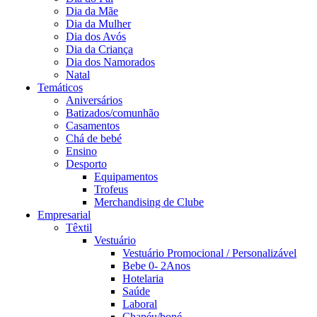
Dia da Mãe
Dia da Mulher
Dia dos Avós
Dia da Criança
Dia dos Namorados
Natal
Temáticos
Aniversários
Batizados/comunhão
Casamentos
Chá de bebé
Ensino
Desporto
Equipamentos
Trofeus
Merchandising de Clube
Empresarial
Têxtil
Vestuário
Vestuário Promocional / Personalizável
Bebe 0- 2Anos
Hotelaria
Saúde
Laboral
Chapéu/boné