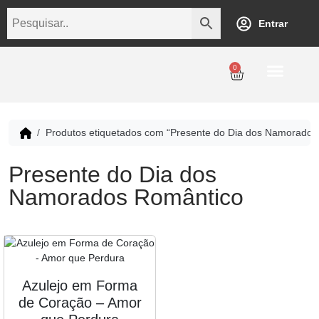
Entrar
0
Personalização
Datas Comemorativas
Temáticos
Empresarial
Revenda
Produtos etiquetados com “Presente do Dia dos Namorados
Presente do Dia dos
Namorados Romântico
Azulejo em Forma
de Coração – Amor