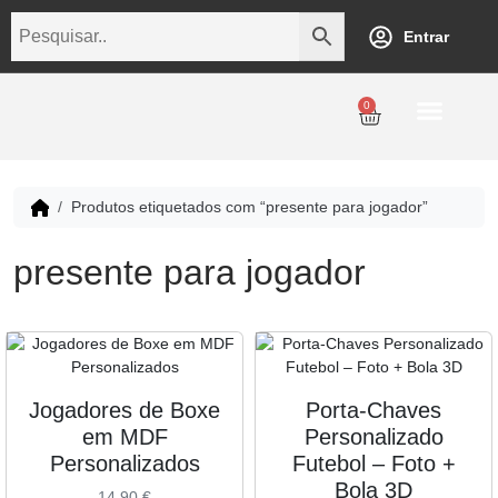
Entrar
0
Personalização
Datas Comemorativas
Temáticos
Empresarial
Revenda
Produtos etiquetados com “presente para jogador”
presente para jogador
Jogadores de Boxe
Porta-Chaves
em MDF
Personalizado
Personalizados
Futebol – Foto +
Bola 3D
14,90
€