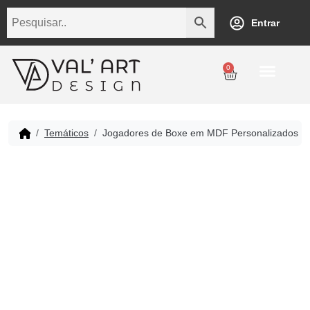
Entrar
0
Personalização
Datas Comemorativas
Temáticos
Empresarial
Revenda
Temáticos
Jogadores de Boxe em MDF Personalizados