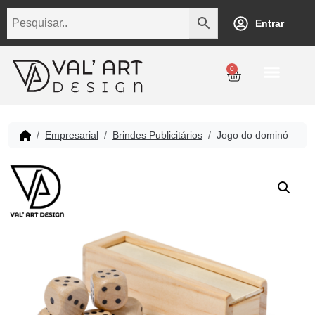
Entrar
0
Personalização
Datas Comemorativas
Temáticos
Empresarial
Revenda
Empresarial
Brindes Publicitários
Jogo do dominó