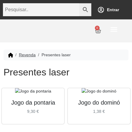
Entrar
0
Personalização
Datas Comemorativas
Temáticos
Empresarial
Revenda
Revenda
Presentes laser
Presentes laser
Jogo da pontaria
Jogo do dominó
9,30
€
1,38
€