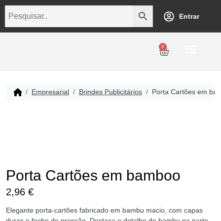
Entrar
0
Personalização
Datas Comemorativas
Temáticos
Empresarial
Revenda
Empresarial
Brindes Publicitários
Porta Cartões em ba
Porta Cartões em bamboo
2,96
€
Elegante porta-cartões fabricado em bambu macio, com capas
duras e fecho de pressão. Destaca o detalhe de bambu na parte