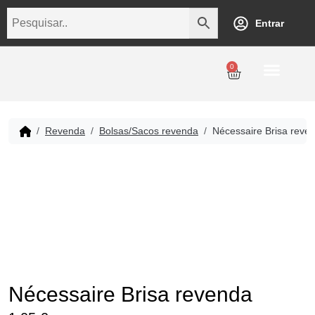
Entrar
0
Personalização
Datas Comemorativas
Temáticos
Empresarial
Revenda
Revenda
Bolsas/Sacos revenda
Nécessaire Brisa reve
Nécessaire Brisa revenda