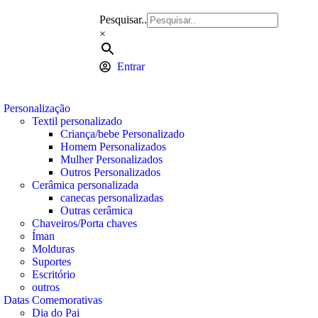
Pesquisar..
×
Entrar
0,00
€
Personalização
0
Textil personalizado
Criança/bebe Personalizado
Homem Personalizados
Mulher Personalizados
Outros Personalizados
Cerâmica personalizada
canecas personalizadas
Outras cerâmica
Chaveiros/Porta chaves
Íman
Molduras
Suportes
Escritório
outros
Datas Comemorativas
Dia do Pai