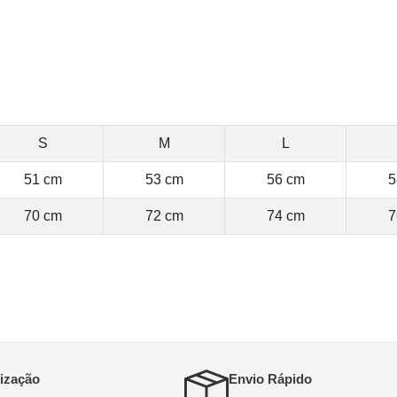
S
M
L
51 cm
53 cm
56 cm
5
70 cm
72 cm
74 cm
7
ização
Envio Rápido