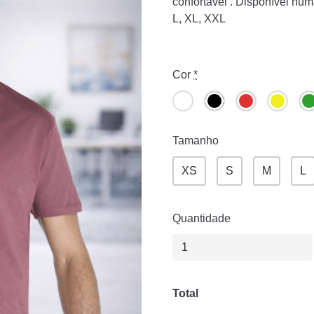
confortável . Disponível nu
L, XL, XXL
Cor
*
Tamanho
XS
S
M
L
Quantidade
Total