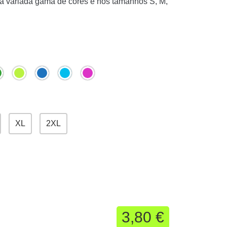
ma variada gama de cores e nos tamanhos S, M,
XL
2XL
3,80 €